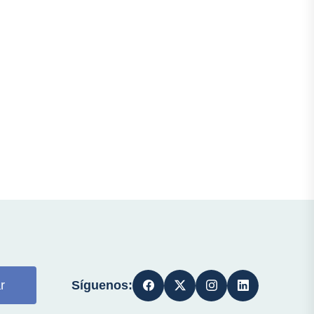
Síguenos:
r