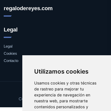
regalodereyes.com
Legal
Legal
Cookies
Contacto
Utilizamos cookies
Usamos cookies y otras técnicas
de rastreo para mejorar tu
Update cookies preferences
experiencia de navegación en
Copyright © 2025 regalodereyes.com
nuestra web, para mostrarte
contenidos personalizados y